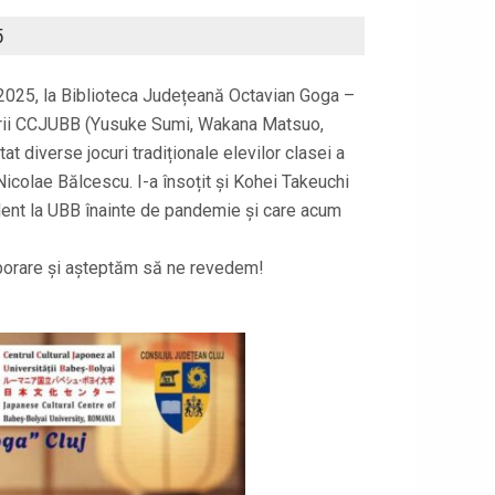
5
2025, la Biblioteca Județeană Octavian Goga –
ntarii CCJUBB (Yusuke Sumi, Wakana Matsuo,
t diverse jocuri tradiționale elevilor clasei a
Nicolae Bălcescu. I-a însoțit și Kohei Takeuchi
udent la UBB înainte de pandemie și care acum
borare și așteptăm să ne revedem!