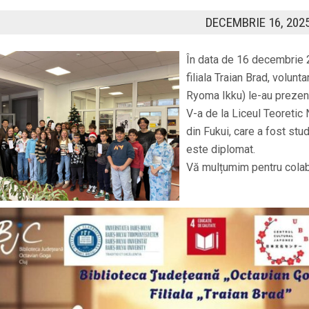
DECEMBRIE 16, 202
În data de 16 decembrie 
filiala Traian Brad, volu
Ryoma Ikku) le-au prezenta
V-a de la Liceul Teoretic 
din Fukui, care a fost st
este diplomat.
Vă mulțumim pentru cola