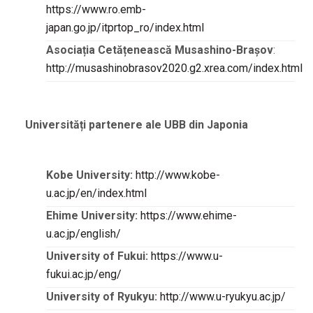
https://www.ro.emb-
japan.go.jp/itprtop_ro/index.html
Asociația Cetățenească Musashino-Brașov
:
http://musashinobrasov2020.g2.xrea.com/index.html
Universități partenere ale UBB din Japonia
Kobe University:
http://www.kobe-
u.ac.jp/en/index.html
Ehime University:
https://www.ehime-
u.ac.jp/english/
University of Fukui:
https://www.u-
fukui.ac.jp/eng/
University of Ryukyu:
http://www.u-ryukyu.ac.jp/