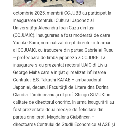
octombrie 2025, membrii CCJUBB au participat la
inaugurarea Centrului Cultural Japonez al
Universității Alexandru Ioan Cuza din Iași
(CCJUAIC). Inaugurarea a fost moderată de către
Yusuke Sumi, nominalizat drept director interimar
al CCJUAIC, cu traducere din partea Gabrielei Rusu
– profesoară de limba japoneză a CCJUBB. La
inaugurare s-au prezentat rectorul UAIC dl Liviu-
George Maha care a inițiat și realizat înființarea
Centrului, E.S. Takashi KATAE – ambasadorul
Japoniei, decanul Facultății de Litere dna Dorina
Claudia Tărnăuceanu și dl prof. Shingo SUZUKI în
calitate de directorul onorific. In urma inaugurării au
fost prezentate două mesaje de felicitare din
partea dnei prof. Magdalena Ciubăncan –
directoarea Centrului de Studii Economice al ASE și