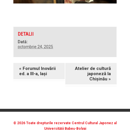
+ CALENDAR GOOGLE
+ ADAUGĂ ÎN ICALENDAR
DETALII
Dată:
octombrie 24, 2025
«
Forumul Inovării
Atelier de cultură
ed. a III-a, Iași
japoneză la
Chișinău
»
© 2026 Toate drepturile rezervate Centrul Cultural Japonez al
Universității Babeș-Bolyai