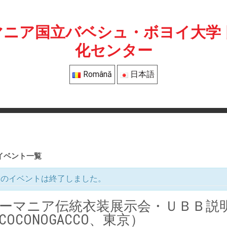
マニア国立バベシュ・ボヨイ大学 
化センター
Română
日本語
 イベント一覧
このイベントは終了しました。
ーマニア伝統衣装展示会・ＵＢＢ説
COCONOGACCO、東京）