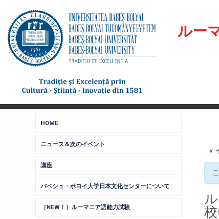
ルー
HOME
ニュース＆次のイベント
«
講座
バベシュ・ボヨイ大学日本文化センターについて
ル
［NEW！］ルーマニア語能力試験
校