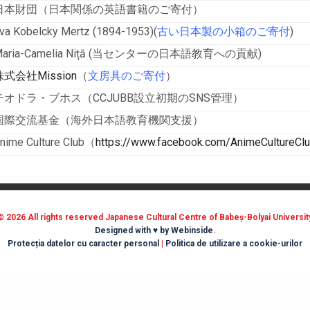
日本財団（日本関係の英語書籍のご寄付）
va Kobelcky Mertz (1894-1953)(
古い日本製の小箱のご寄付
)
Maria-Camelia Niță (当センターの日本語教育への貢献)
株式会社Mission
（
文房具のご寄付
）
テオドラ・ブホス（CCJUBB設立初期のSNS管理）
国際交流基金（海外日本語教育機関支援）
nime Culture Club（
https://www.facebook.com/AnimeCultureClu
© 2026 All rights reserved Japanese Cultural Centre of Babeș-Bolyai Universit
Designed with ♥ by Webinside
.
Protecția datelor cu caracter personal
|
Politica de utilizare a cookie-urilor